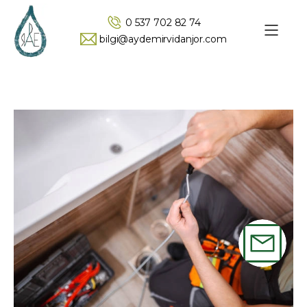
0 537 702 82 74
bilgi@aydemirvidanjor.com